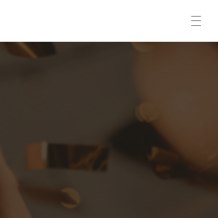
SOBRE NOSOTROS
Sociedad Gastronómica San Nicolás
Bienvenido a la Sociedad Cultural San Nicolás Un espacio multidisciplinar para albergar cualquier evento y disfrutar de la gastronomía
SUMATE
ALQUILER
GALERÍA
CONTACTO