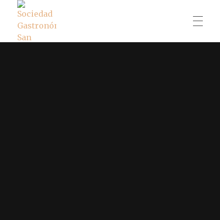
SOBRE NOSOTROS
Sociedad Gastronómica San Nicolás
Bienvenido a la Sociedad Cultural San Nicolás Un espacio multidisciplinar para albergar cualquier evento y disfrutar de la gastronomía
SUMATE
ALQUILER
GALERÍA
CONTACTO